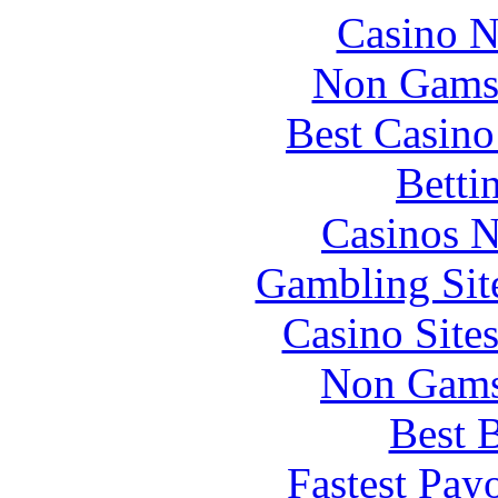
Casino 
Non Gams
Best Casin
Betti
Casinos 
Gambling Sit
Casino Site
Non Gams
Best B
Fastest Pay