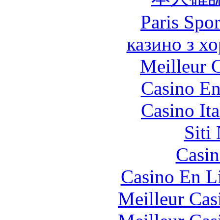
Paris Spo
казино з х
Meilleur 
Casino En
Casino It
Siti
Casin
Casino En Li
Meilleur Cas